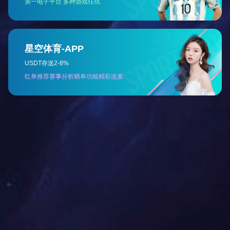
参加活动的同志纷纷表示，将以此次活动为契机，
知促行，以更加昂扬的姿态投身到工作中。
最后，华体会官方网页版-华体会(中国) 党委书
习意识深入人心，全体干部职工要以习近平新时代中国
进全民阅读、建设书香社会的重要指示精神，进一步推
义，进一步增强“四个意识”、坚定“四个自信”、做到“
团结一致，与时俱进，让书香浸润心灵、激昂精神、汇