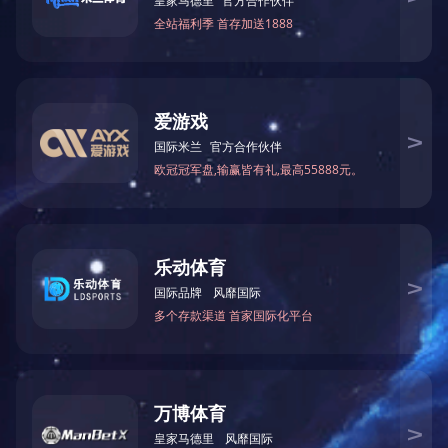
河南省公共机构节能管理办法
华体会官方网页版
上一页
1
下一页
尾
页
集团
华体会官方网页版-华体会(中国)
集团
地址：河南省郑州市郑东新区平安大道189号
组织
邮编：450046
领导
电话：0371-67188871
公司
邮箱：jstzbgs@163.com
发展