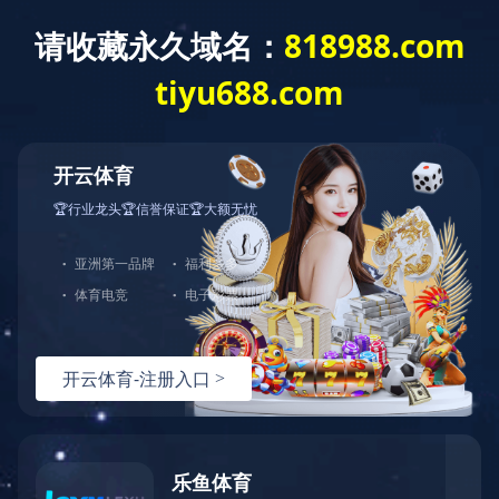
华体会官方网页版
今天是
欢迎访问华体会官方网页版-华体会(中国) 网站！