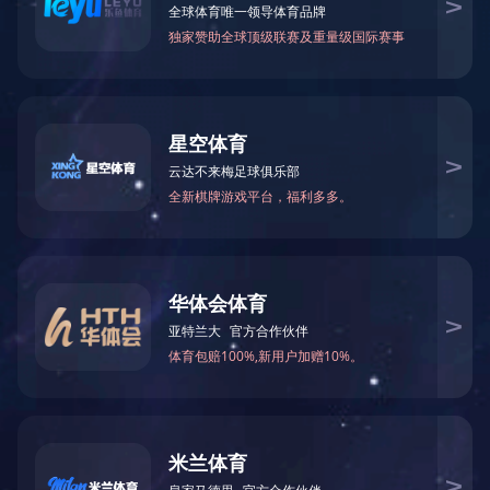
国家政策法规
地方政策法规
郑州市消防条例
河南省铁路安全管理规定
郑州市物业管理条例
河南省气象灾害防御重点单位气象安全管理办法
河南省气象信息服务条例
河南省气象灾害预警信号发布与传播办法
河南省社会治安综合治理领导责任制实施办法
河南省人民政府关于加强政府性债务管理的意见《豫政〔2016〕