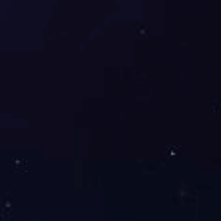
公共机构节能工作先进单位
统群众诉求办理优秀平台