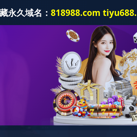
华体会官方
华体会官方
集团概况
业务工作
网页版-华
网页版
体会(中国)