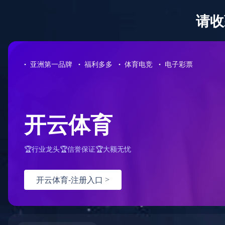
华体会官方网页版
今天是
欢迎访问华体会官方网页版-华体会(中国) 网站！