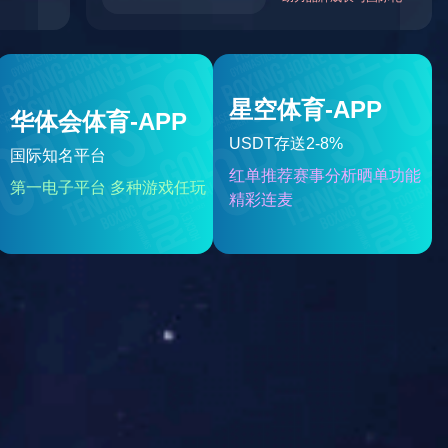
升结构响应研究”等四项研发成果
京广南路）道路工程荣获河南省市
州市城市道路改造和‘断头路’打通等市
单位。
明单位。截至目前，华体会官方网
路－京广南路）、西站路（西三环