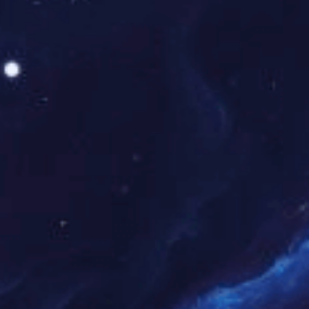
2020
被市国资委授予：2019年度市国资系统平安建设优秀单位
被市国资委授予：2019年度市管企业目标管理先进单位
被省委、省政府授予：省级文明单位
2019
被市委、市政府授予：在第十一届全国少数民族传统体育运
被市企业改革与发展工作领导小组授予：全市国企改革攻坚
被市国资委授予：2018年度市国资系统平安建设优秀单位
被市国资委授予：2018年度市管企业目标管理先进单位