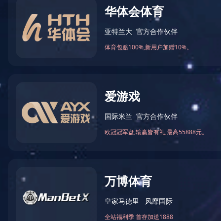
集团简介
组织机构
领导团队
公司荣
2025
2024
10月
2023
9月
2022
2021
2020
11月
2019
2018
6月
2017