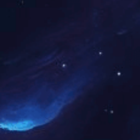
06月
04月
04月
04月
07月
06月