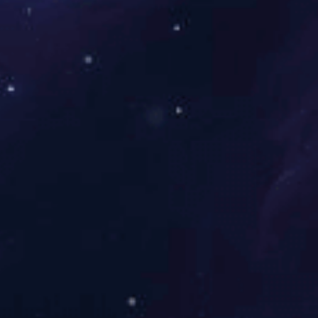
06月
01月
12月
06月
05
03月