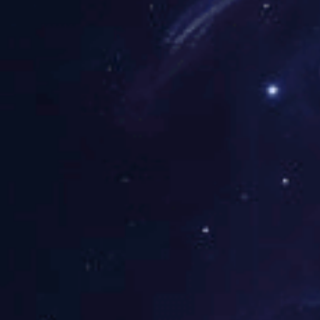
12月
11月
04月
10月
06月
06月
06月