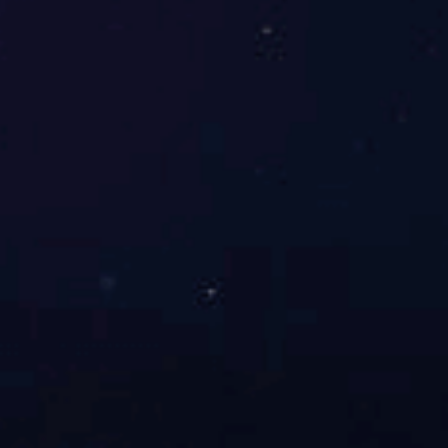
被省血液中心、市无偿献血办授予：固定无偿献血者团队
荣获“郑州市纪念中国人民抗日战争暨世界反法西斯战争胜利7
荣获市国资系统“纪念中国人民抗日战争暨世界反法西斯战争胜
被郑东新区如意湖办事处授予：2014年度计划生育工作先进
2014
被市国资委授予：2013年度市国资系统平安建设优秀单位
被市委、市政府授予：农村精神文明建设结对帮扶先进单位
被郑东新区文明办授予：结对帮扶先进单位
被市国资委党委授予：2013年度先进党委