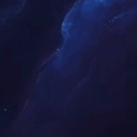
被市国资委授予：2018年度市管企业先进党委
2018
被市国资委授予：2017年度市国资系统平安建设优秀单位
被市国资委授予：2017年度市管企业目标管理先进单位
被市国资委授予：2017年度市管企业先进党委
2017
被市文明办、市工商局授予：2016年度郑州市公益广告征集
被市国资委授予：郑州市国资系统“六五”法治宣传教育和依