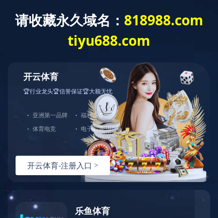
华体会官方网页版
今天是
欢迎访问华体会官方网页版-华体会(中国) 网站！