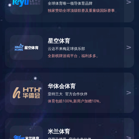
企业理念
文化活动
集团视频
郑州建投通讯管
来源：管线公司 编辑：
“人间小团圆，冬至大如年。”冬至作为中国的传统
工的文化自信。10月22日，郑州建投通讯管线有限公