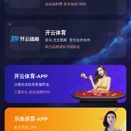
大家有的揉面、有的擀皮、有的在包、有的在学，
一排排整齐划一的饺子很快就摆满了一个个盘子。当
道、“家”的温馨。