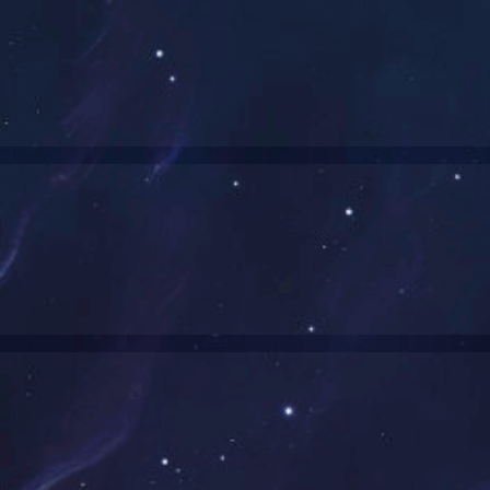
华体会
五次集体学习时强调： 着力提高防范应对自
命财产安全
来源：新华社 编辑：admin 发布日期：2026-04-29 15:40:58 点击数：0
习近平在中共中央政治局第二十五次集体学习时强调
着力提高防范应对自然灾害能力
切实维护人民群众生命财产安全
28日下午就提高防灾减灾救灾能力进行第二十五次集体学习。中
识做好防灾减灾救灾工作的重要性，着力提高防范应对自然灾害
志就这个问题进行讲解，提出工作建议。中央政治局的同志认真