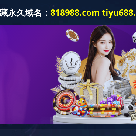
华体会官方
华体会官方
集团概况
业务工作
网页版-华
网页版
体会(中国)