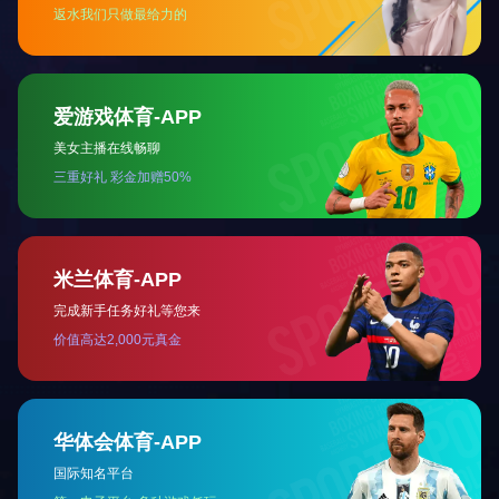
把本文分享给您的朋友：
上一篇：
中共中央政治局召开会议 分析研究当前经济形势和经济工
下一篇：
扩能提质并举 优质高效发展 ——习近平总书记重要指示
集团
华体会官方网页版-华体会(中国)
集团
地址：河南省郑州市郑东新区平安大道189号
组织