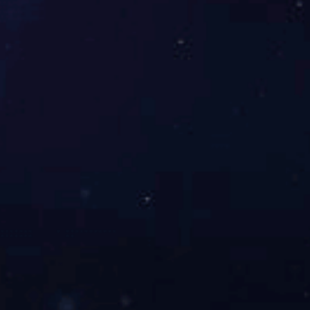
把本文分享给您的朋友：
上一篇：
华体会官方网页版-华体会(中国) 以扎实举措筑牢极端天
下一篇：
华体会官方网页版-华体会(中国) 召开2025年度基层