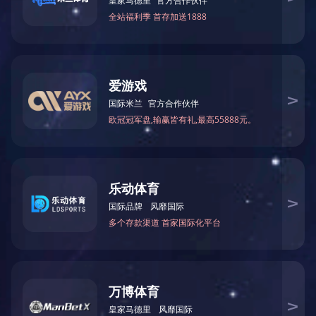
体呈现她从闺阁少女到乱世词宗的人生蜕变，让观众在
科技赋能，打造沉浸式宋韵体验空间。
恪守“文化为魂、艺术为体、科技为翼”的创作理念，
学深度融合。步入展厅，您将跟随李清照的人生足迹，在“
效里体会“这次第，怎一个愁字了得”的沉郁；在宋式美
的想象，而是可感、可触、可沉浸的真实体验，实现传
文旅闭环，构建郑州文旅新生态。
作为郑州站首发的“诗词艺术 + 沉浸式文旅”标杆IP
立足郑州“文化绿城”与“中原文旅创新高地”定位，构建
物”为灵感开发的系列文创产品，将李清照的词意转化为
赴约郑州，共启国风艺术新征程。
从漱玉词的清吟，到宋式美学的雅致，再到沉浸式展
造“全国文旅艺术标杆城市”的重要一步。在这里，您将