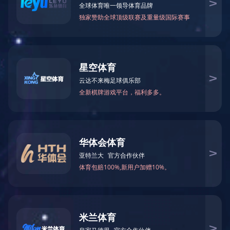
政府要闻
集团新闻
子华体会官方网页版
建投文创｜晤
来源：本站 编辑：a
当漱玉词的清韵穿越千年，当宋式美学的雅致邂逅
有限公司、郑州美术馆策划，华体会官方网页版-华体会(
为郑州首发的艺术赋能文旅标杆IP，将于2026年1月
词魂为引，解锁千古才女的精神宇宙。
李清照，这位中国文学史上的璀璨星辰，以“帘卷西
于她的精神印记。本次展览以李清照的词学遗产、人生轨
锦书来”“怎一个愁字了得”等多个情感篇章，创新整合