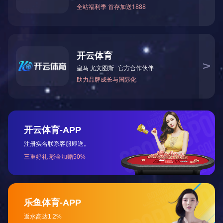
2026年1月31日至5月8日，郑州美术馆（新馆）
年的诗意之约。