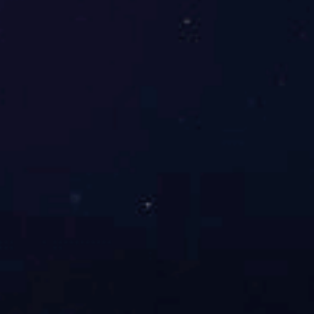
第十二条 全面系统学习党史，学习党在新民主主义革命
主义新时代的历史，学习党的不懈奋斗史、不怕牺牲史
主义、人类进步事业、马克思主义政党建设作出的历史
第十三条 学习和运用党在长期奋斗中积累的宝贵历史经
胸怀天下，坚持开拓创新，坚持敢于斗争，坚持统一战
第十四条 弘扬伟大建党精神，坚持真理、坚守理想，践
提供精神力量。
第十五条 树立正确党史观，认真学习党史基本著作和权
要会议、重要人物，正确对待党在前进道路上经历的失