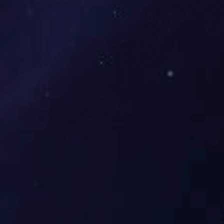
第三章 党史学习教育的内容
第十条 坚持学党史和悟思想相统一，认真学习马克思列
国特色社会主义思想，学习党坚持把马克思主义基本原
新理论的政治认同、思想认同、理论认同、情感认同。
全面学习领会习近平新时代中国特色社会主义思想，全
好、运用好贯穿其中的立场观点方法，把习近平新时代
第十一条 认真学习《关于若干历史问题的决议》、《关
验的决议》，学习毛泽东同志、邓小平同志、江泽民同
求，理解和把握党中央关于党史的最新表述、评价和结