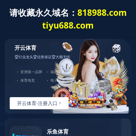
华体会官方网页版
今天是
欢迎访问华体会官方网页版-华体会(中国) 网站！