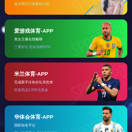
（二）坚持围绕中心、服务大局；
（三）坚持以史鉴今、资政育人；
（四）坚持统筹谋划、开拓创新；
（五）坚持分类指导、精准施策；
（六）坚持唯物史观和正确党史观。
第六条 党史学习教育工作坚持全面抓与重点抓相统一、
点。抓好青少年党史学习教育工作。推动党史学习教育
网站。