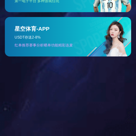
第二章 领导体制和工作职责
第七条 党史学习教育工作在党中央集中统一领导下，由
中央宣传部、中央组织部、中央党史和文献研究院等部
第八条 各级党委（党组）承担党史学习教育工作主体责
合力。
第九条 基层党组织承担党史学习教育工作直接责任，把