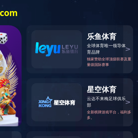
手机版
党的建设
华体会官方
平安建设
人力资源
网页版