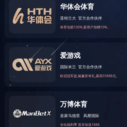
企业理念
文化活动
集团视频