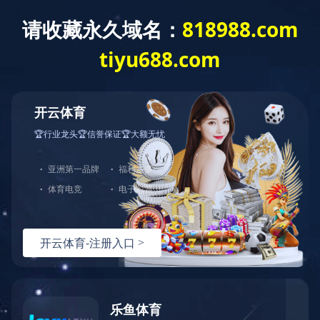
华体会官方网页版
今天是
欢迎访问华体会官方网页版-华体会(中国) 网站！