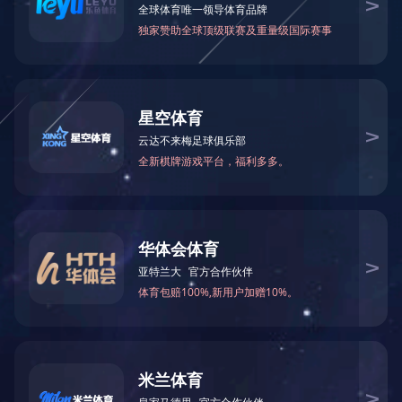
子公司
郑州赫喆文化传播有限公司，系根据郑州市人民政府《
将国有产权户外广告设施资产及广告经营权注入华体会官方网
版-华体会(中国) 与郑州市公共交通总公司于2014年
公司以设计制作、发布代理国内广告业务为主，目