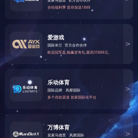
涌泉裕花谷都市生态农业私募投资基金成立于2018
有限公司，于2018年11月14日取得中国证券投资基金
涌泉明月谷都市生态农业私募投资基金成立于2018年
有限公司，于2018年11月14日取得中国证券投资基金
涌泉创汇私募创业投资基金成立于2019年7月30日
司，于2019年8月16日取得中国证券投资基金业协会私
把本文分享给您的朋友：
上一篇：
郑州盛之荣置业有限公司
下一篇：
郑州涌智基金管理有限公司