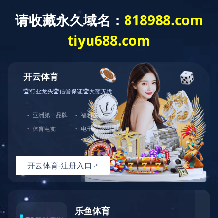
华体会官方网页版
今天是
欢迎访问华体会官方网页版-华体会(中国) 网站！