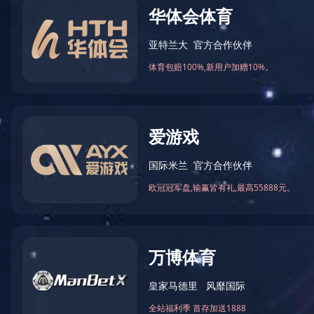
通知公告
来源