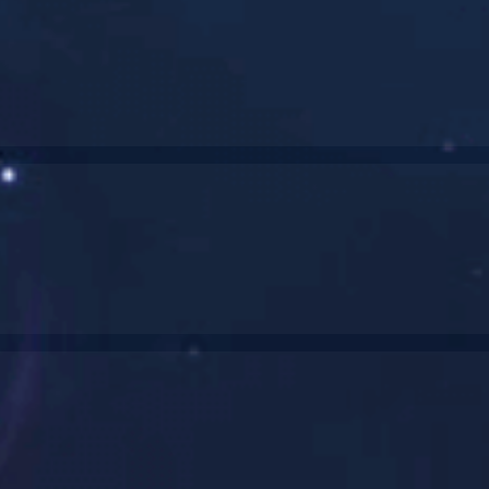
2023版《防范电信网络诈骗宣传手册》
：公安部刑侦局 编辑：办公室 发布日期：2024-01-16 09:52:20 点击数：27