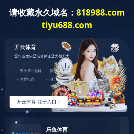
华体会官方网页版
今天是
欢迎访问华体会官方网页版-华体会(中国) 网站！